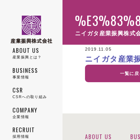
%E3%83%8
ニイガタ産業振興株式
ABOUT US
2019.11.05
ニイガタ産業
産業振興とは？
BUSINESS
一覧に戻
COMPANY
事業情報
CSR
CSRへの取り組み
トップメッセージ
COMPANY
BUSINESS
企業情報
企業理念
CSR
RECRUIT
CONTACT
RECRUIT
ABOUT US
BUS
鉄スクラップ事業
会社概要
採用情報