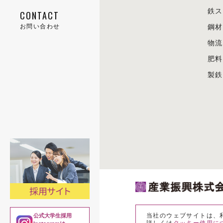
鉄ス
CONTACT
鋼材事業
人権方針
役員等一覧
新卒採用
お問い合わせ
お問い合わせ
鋼材
物流
物流事業
環境への取り組み
会社のあゆみ
中途採用
ENGLISH CONTACT
肥料
肥料事業
社会性報告
組織体制
高校生採用
中途採用のお問い合わせ
製鉄
製鉄所構内請負事業
事業所拠点一覧
社名の由来
関連リンク
当社のウェブサイトは、利
公式大学生採用