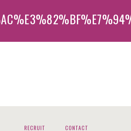
AC%E3%82%BF%E7%94
RECRUIT
CONTACT