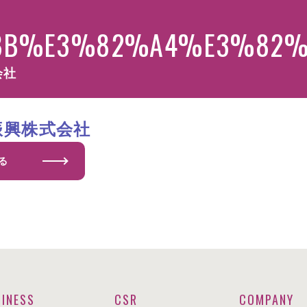
B%E3%82%A4%E3%82%
会社
振興株式会社
る
INESS
CSR
COMPANY