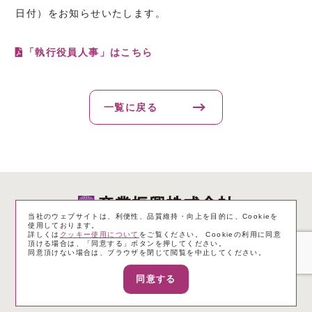
日付）をお知らせいたします。
「執行役員人事」はこちら
一覧に戻る
当社のウェブサイトは、利便性、品質維持・向上を目的に、Cookieを
使用しております。
詳しくは
クッキー使用について
をご覧ください。 Cookieの利用に同意
個人情報保護方針
サイトのご利用にあたって
頂ける場合は、「同意する」ボタンを押してください。
同意頂けない場合は、ブラウザを閉じて閲覧を中止してください。
一般事業主行動計画
電子公告
サイトマップ
同意する
Copyright ©
2026 The Sangyo Shinko Co.,Ltd.