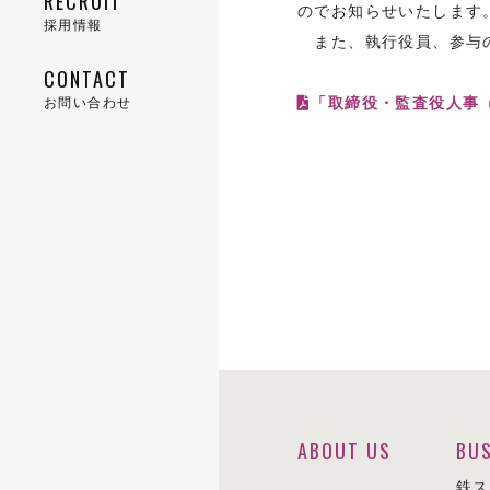
RECRUIT
のでお知らせいたします
BUSINESS
採用情報
また、執行役員、参与の
企業理念
CONTACT
CSR
RECRUIT
CONTACT
「取締役・監査役人事
お問い合わせ
鉄スクラップ事業
会社概要
鋼材事業
人権方針
役員等一覧
新卒採用
お問い合わせ
物流事業
環境への取り組み
会社のあゆみ
中途採用
ENGLISH CONTACT
肥料事業
社会性報告
組織体制
高校生採用
中途採用のお問い合わせ
製鉄所構内請負事業
事業所拠点一覧
ABOUT US
BUS
社名の由来
鉄ス