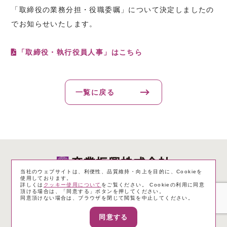
「取締役の業務分担・役職委嘱」について決定しましたの
でお知らせいたします。
「取締役・執行役員人事」はこちら
一覧に戻る
当社のウェブサイトは、利便性、品質維持・向上を目的に、Cookieを
使用しております。
詳しくは
クッキー使用について
をご覧ください。 Cookieの利用に同意
個人情報保護方針
サイトのご利用にあたって
頂ける場合は、「同意する」ボタンを押してください。
同意頂けない場合は、ブラウザを閉じて閲覧を中止してください。
一般事業主行動計画
電子公告
サイトマップ
同意する