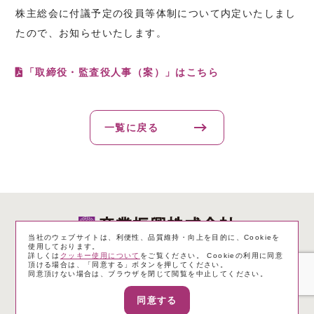
株主総会に付議予定の役員等体制について内定いたしまし
たので、お知らせいたします。
「取締役・監査役人事（案）」はこちら
一覧に戻る
当社のウェブサイトは、利便性、品質維持・向上を目的に、Cookieを
使用しております。
詳しくは
クッキー使用について
をご覧ください。 Cookieの利用に同意
個人情報保護方針
サイトのご利用にあたって
頂ける場合は、「同意する」ボタンを押してください。
同意頂けない場合は、ブラウザを閉じて閲覧を中止してください。
一般事業主行動計画
電子公告
サイトマップ
同意する