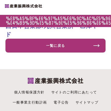
%E8%A5%BF%E6%97%A5%E6%9C%AC%E5%96
2024.03.30
%E4%B9%9D%E5%B7%9E%E5%96%B6%E6%A
西日本営業部/九州営業所 乙津ヤー
ド
一覧に戻る
個人情報保護方針
サイトのご利用にあたって
一般事業主行動計画
電子公告
サイトマップ