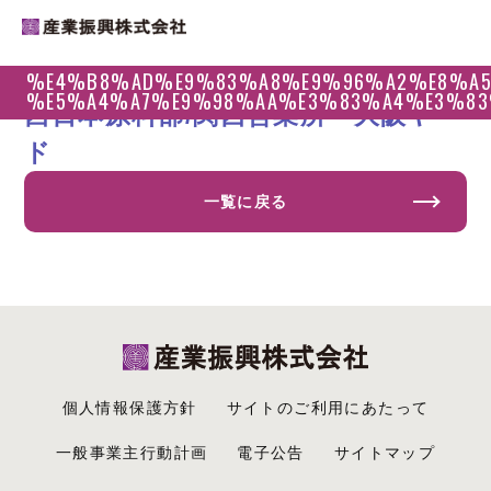
%E4%B8%AD%E9%83%A8%E9%96%A2%E8%A5
2019.11.02
%E5%A4%A7%E9%98%AA%E3%83%A4%E3%8
西日本原料部/関西営業所 大阪ヤー
ド
一覧に戻る
個人情報保護方針
サイトのご利用にあたって
一般事業主行動計画
電子公告
サイトマップ