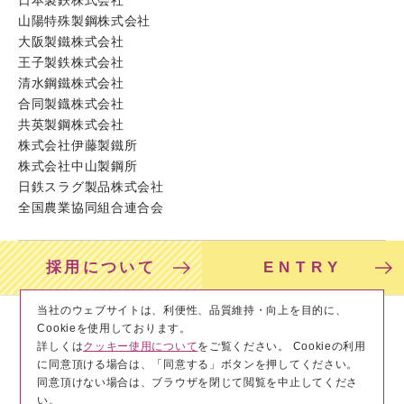
山陽特殊製鋼株式会社
大阪製鐵株式会社
王子製鉄株式会社
清水鋼鐵株式会社
合同製鐡株式会社
共英製鋼株式会社
株式会社伊藤製鐵所
株式会社中山製鋼所
日鉄スラグ製品株式会社
全国農業協同組合連合会
採用について
ENTRY
当社のウェブサイトは、利便性、品質維持・向上を目的に、
サイトマップ
サイト利用について
Cookieを使用しております。
詳しくは
クッキー使用について
をご覧ください。 Cookieの利用
個人情報保護方針
コーポレートサイト
に同意頂ける場合は、「同意する」ボタンを押してください。
公式大学生採用Instagram
同意頂けない場合は、ブラウザを閉じて閲覧を中止してくださ
い。