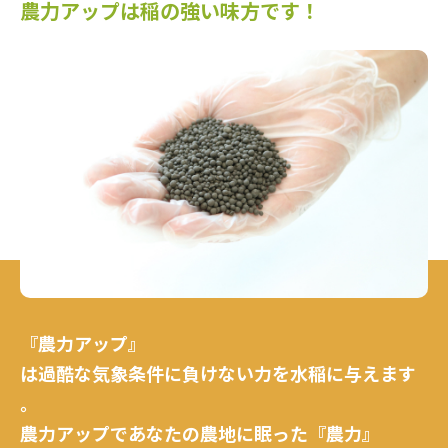
農力アップは稲の強い味方です！
『農力アップ』
は過酷な気象条件に
負けない力を水稲に与えます
。
農力アップであなたの農地に眠った
『農力』