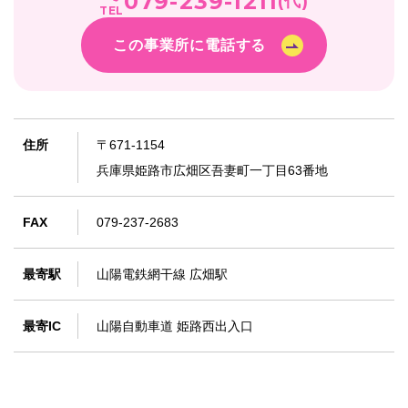
079-239-1211
(代)
TEL
この事業所に電話する
住所
〒671-1154
兵庫県姫路市広畑区吾妻町一丁目63番地
FAX
079-237-2683
最寄駅
山陽電鉄網干線 広畑駅
最寄IC
山陽自動車道 姫路西出入口